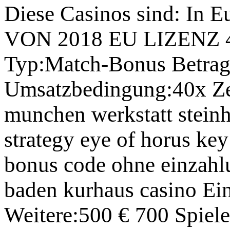
Diese Casinos sind: In E
VON 2018 EU LIZENZ 4.
Typ:Match-Bonus Betrag
Umsatzbedingung:40x Zei
munchen werkstatt steinh
strategy eye of horus key
bonus code ohne einzahl
baden kurhaus casino Ein
Weitere:500 € 700 Spiele