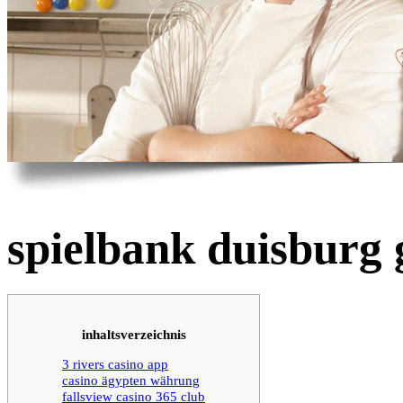
Presse
Kontakt
spielbank duisburg 
inhaltsverzeichnis
3 rivers casino app
casino ägypten währung
fallsview casino 365 club