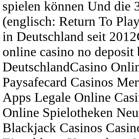
spielen können Und die 
(englisch: Return To Play
in Deutschland seit 2012
online casino no deposit
DeutschlandCasino Onlin
Paysafecard Casinos Mer
Apps Legale Online Casi
Online Spielotheken Neu
Blackjack Casinos Casin