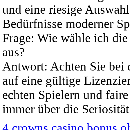
und eine riesige Auswahl 
Bedürfnisse moderner Spi
Frage: Wie wähle ich die
aus?
Antwort: Achten Sie bei
auf eine gültige Lizenzie
echten Spielern und fair
immer über die Seriosität,
4 crowns casino bonus o