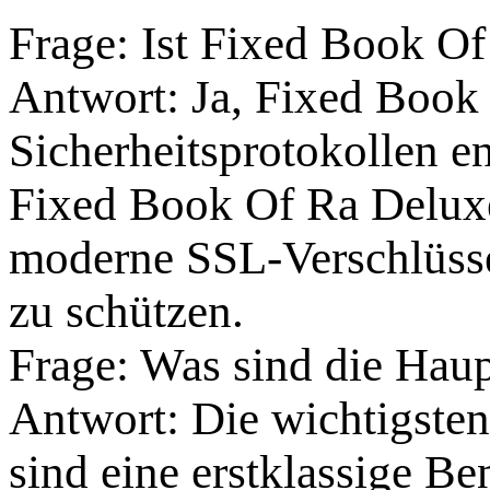
Frage: Ist Fixed Book Of
Antwort: Ja, Fixed Book
Sicherheitsprotokollen en
Fixed Book Of Ra Deluxe
moderne SSL-Verschlüsse
zu schützen.
Frage: Was sind die Hau
Antwort: Die wichtigste
sind eine erstklassige B