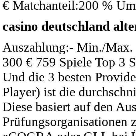
€ Matchanteil:200 % Um
casino deutschland alte
Auszahlung:- Min./Max. E
300 € 759 Spiele Top 3 Sp
Und die 3 besten Provid
Player) ist die durchsch
Diese basiert auf den Au
Prüfungsorganisationen z