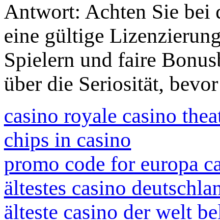
Antwort: Achten Sie bei
eine gültige Lizenzierun
Spielern und faire Bonu
über die Seriosität, bevor
casino royale casino thea
chips in casino
promo code for europa c
ältestes casino deutschl
älteste casino der welt be