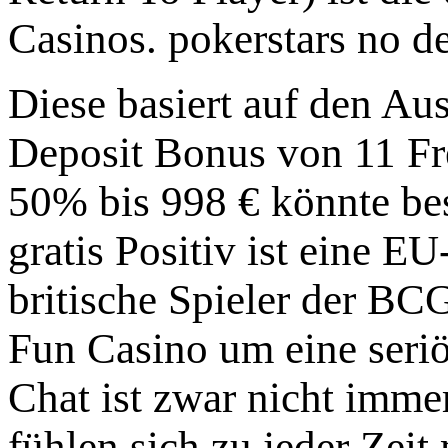
Casinos. pokerstars no d
Diese basiert auf den A
Deposit Bonus von 11 F
50% bis 998 € könnte bes
gratis Positiv ist eine 
britische Spieler der BCG
Fun Casino um eine seriös
Chat ist zwar nicht imme
fühlen sich zu jeder Zei