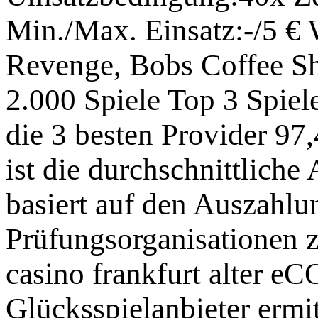
Min./Max. Einsatz:-/5 € 
Revenge, Bobs Coffee Sh
2.000 Spiele Top 3 Spiel
die 3 besten Provider 97
ist die durchschnittlich
basiert auf den Auszahlu
Prüfungsorganisationen z
casino frankfurt alter 
Glücksspielanbieter ermit