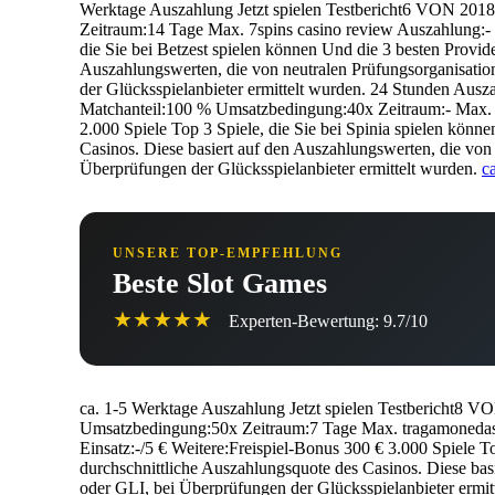
Werktage Auszahlung Jetzt spielen Testbericht6 VON 20
Zeitraum:14 Tage Max. 7spins casino review Auszahlung:- M
die Sie bei Betzest spielen können Und die 3 besten Provid
Auszahlungswerten, die von neutralen Prüfungsorganisati
der Glücksspielanbieter ermittelt wurden. 24 Stunden A
Matchanteil:100 % Umsatzbedingung:40x Zeitraum:- Max. fr
2.000 Spiele Top 3 Spiele, die Sie bei Spinia spielen könn
Casinos. Diese basiert auf den Auszahlungswerten, die von
Überprüfungen der Glücksspielanbieter ermittelt wurden.
c
UNSERE TOP-EMPFEHLUNG
Beste Slot Games
★★★★★
Experten-Bewertung: 9.7/10
ca. 1-5 Werktage Auszahlung Jetzt spielen Testbericht
Umsatzbedingung:50x Zeitraum:7 Tage Max. tragamonedas wo
Einsatz:-/5 € Weitere:Freispiel-Bonus 300 € 3.000 Spiele T
durchschnittliche Auszahlungsquote des Casinos. Diese ba
oder GLI, bei Überprüfungen der Glücksspielanbieter ermi