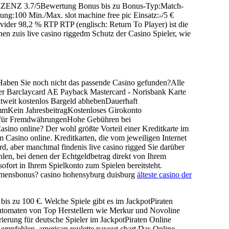
 LIZENZ 3.7/5Bewertung Bonus bis zu Bonus-Typ:Match-
g:100 Min./Max. slot machine free pic Einsatz:-/5 €
vider 98,2 % RTP RTP (englisch: Return To Player) ist die
en zuis live casino riggedm Schutz der Casino Spieler, wie
tHaben Sie noch nicht das passende Casino gefunden?Alle
er Barclaycard AE Payback Mastercard - Norisbank Karte
weit kostenlos Bargeld abhebenDauerhaft
mmKein JahresbeitragKostenloses Girokonto
r für FremdwährungenHohe Gebühren bei
ino online? Der wohl größte Vorteil einer Kreditkarte im
 Casino online. Kreditkarten, die vom jeweiligen Internet
rd, aber manchmal findenis live casino rigged Sie darüber
hlen, bei denen der Echtgeldbetrag direkt von Ihrem
fort in Ihrem Spielkonto zum Spielen bereitsteht.
kommensbonus? casino hohensyburg duisburg
älteste casino der
 bis zu 100 €. Welche Spiele gibt es im JackpotPiraten
automaten von Top Herstellern wie Merkur und Novoline
rierung für deutsche Spieler im JackpotPiraten Online
empfehlen. american roulette payout chart Das Online