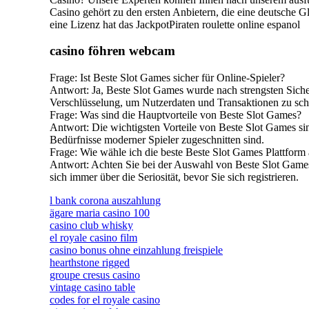
Casino gehört zu den ersten Anbietern, die eine deutsche Gl
eine Lizenz hat das JackpotPiraten roulette online espanol
casino föhren webcam
Frage: Ist Beste Slot Games sicher für Online-Spieler?
Antwort: Ja, Beste Slot Games wurde nach strengsten Siche
Verschlüsselung, um Nutzerdaten und Transaktionen zu sch
Frage: Was sind die Hauptvorteile von Beste Slot Games?
Antwort: Die wichtigsten Vorteile von Beste Slot Games sin
Bedürfnisse moderner Spieler zugeschnitten sind.
Frage: Wie wähle ich die beste Beste Slot Games Plattform
Antwort: Achten Sie bei der Auswahl von Beste Slot Games 
sich immer über die Seriosität, bevor Sie sich registrieren.
l bank corona auszahlung
ägare maria casino 100
casino club whisky
el royale casino film
casino bonus ohne einzahlung freispiele
hearthstone rigged
groupe cresus casino
vintage casino table
codes for el royale casino