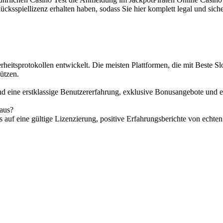
ücksspiellizenz erhalten haben, sodass Sie hier komplett legal und sic
rheitsprotokollen entwickelt. Die meisten Plattformen, die mit Beste
ützen.
d eine erstklassige Benutzererfahrung, exklusive Bonusangebote und ei
 aus?
auf eine gültige Lizenzierung, positive Erfahrungsberichte von echte