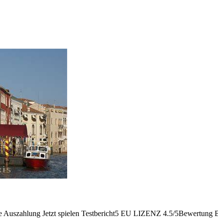
e Auszahlung Jetzt spielen Testbericht5 EU LIZENZ 4.5/5Bewertung B