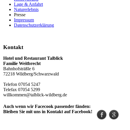
Lage & Anfahrt
Naturerlebnis
Presse
Impressum
Datenschutzerklärung
Kontakt
Hotel und Restaurant Talblick
Familie Weitbrecht
Bahnhofsträßle 6
72218 Wildberg/Schwarzwald
Telefon 07054 5247
Telefax 07054 5299
willkommen@talblick-wildberg.de
Auch wenn wir Facecook passender fänden:
Bleiben Sie mit uns in Kontakt auf Facebook!