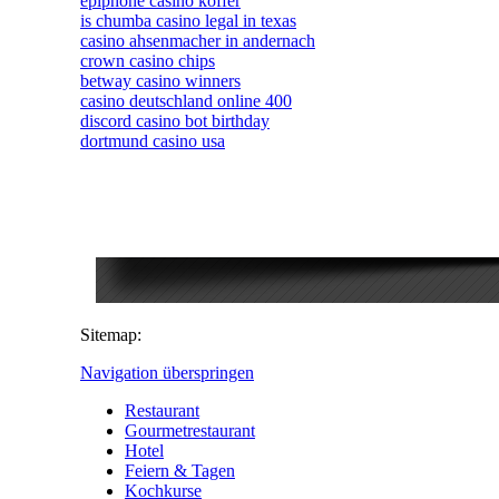
epiphone casino koffer
is chumba casino legal in texas
casino ahsenmacher in andernach
crown casino chips
betway casino winners
casino deutschland online 400
discord casino bot birthday
dortmund casino usa
Sitemap:
Navigation überspringen
Restaurant
Gourmetrestaurant
Hotel
Feiern & Tagen
Kochkurse