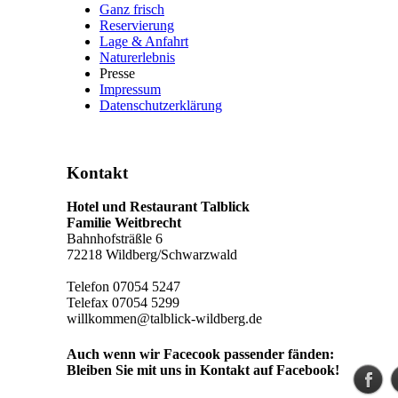
Ganz frisch
Reservierung
Lage & Anfahrt
Naturerlebnis
Presse
Impressum
Datenschutzerklärung
Kontakt
Hotel und Restaurant Talblick
Familie Weitbrecht
Bahnhofsträßle 6
72218 Wildberg/Schwarzwald
Telefon 07054 5247
Telefax 07054 5299
willkommen@talblick-wildberg.de
Auch wenn wir Facecook passender fänden:
Bleiben Sie mit uns in Kontakt auf Facebook!