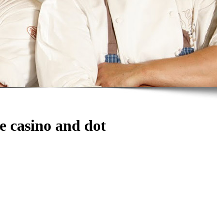
e casino and dot