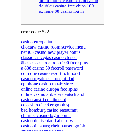
about online casino casinos.com
doubleu casino free chips 100
extreme 88 casino log in
error code: 522
casino europe tunisia
choctaw casino room service menu
bet365 casino new player bonus
classic las vegas casino closed
ältestes casino europa 100 free spins
a 888 casino 50 freeroll password
com one casino resort richmond
casino royale casino qartulad
epiphone casino music store
online casino europa free spins
online casino anbieter deutschland
casino austria platin card
cc casino checker gmbh sp
bad homburg casino restaurant
chumba casino login bonus
casino deutschland alter nrw
casino duisburg rheinhausen gmbh