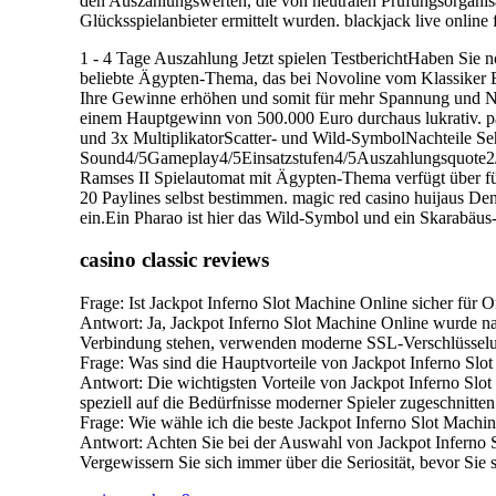
den Auszahlungswerten, die von neutralen Prüfungsorganis
Glücksspielanbieter ermittelt wurden. blackjack live online 
1 - 4 Tage Auszahlung Jetzt spielen TestberichtHaben Sie
beliebte Ägypten-Thema, das bei Novoline vom Klassiker B
Ihre Gewinne erhöhen und somit für mehr Spannung und N
einem Hauptgewinn von 500.000 Euro durchaus lukrativ. pat
und 3x MultiplikatorScatter- und Wild-SymbolNachteile 
Sound4/5Gameplay4/5Einsatzstufen4/5Auszahlungsquote2/5Fr
Ramses II Spielautomat mit Ägypten-Thema verfügt über fü
20 Paylines selbst bestimmen. magic red casino huijaus Den
ein.Ein Pharao ist hier das Wild-Symbol und ein Skarabäus-
casino classic reviews
Frage: Ist Jackpot Inferno Slot Machine Online sicher für O
Antwort: Ja, Jackpot Inferno Slot Machine Online wurde nac
Verbindung stehen, verwenden moderne SSL-Verschlüsselu
Frage: Was sind die Hauptvorteile von Jackpot Inferno Slo
Antwort: Die wichtigsten Vorteile von Jackpot Inferno Slo
speziell auf die Bedürfnisse moderner Spieler zugeschnitten
Frage: Wie wähle ich die beste Jackpot Inferno Slot Machin
Antwort: Achten Sie bei der Auswahl von Jackpot Inferno S
Vergewissern Sie sich immer über die Seriosität, bevor Sie si