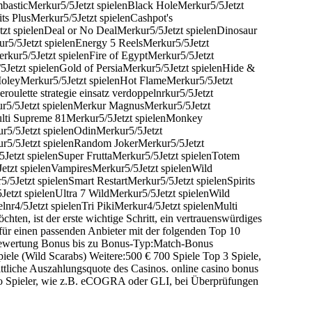
basticMerkur5/5Jetzt spielenBlack HoleMerkur5/5Jetzt
ts PlusMerkur5/5Jetzt spielenCashpot's
tzt spielenDeal or No DealMerkur5/5Jetzt spielenDinosaur
r5/5Jetzt spielenEnergy 5 ReelsMerkur5/5Jetzt
erkur5/5Jetzt spielenFire of EgyptMerkur5/5Jetzt
Jetzt spielenGold of PersiaMerkur5/5Jetzt spielenHide &
MoleyMerkur5/5Jetzt spielenHot FlameMerkur5/5Jetzt
oulette strategie einsatz verdoppelnrkur5/5Jetzt
kur5/5Jetzt spielenMerkur MagnusMerkur5/5Jetzt
ulti Supreme 81Merkur5/5Jetzt spielenMonkey
r5/5Jetzt spielenOdinMerkur5/5Jetzt
ur5/5Jetzt spielenRandom JokerMerkur5/5Jetzt
5Jetzt spielenSuper FruttaMerkur5/5Jetzt spielenTotem
Jetzt spielenVampiresMerkur5/5Jetzt spielenWild
5Jetzt spielenSmart RestartMerkur5/5Jetzt spielenSpirits
etzt spielenUltra 7 WildMerkur5/5Jetzt spielenWild
r4/5Jetzt spielenTri PikiMerkur4/5Jetzt spielenMulti
en, ist der erste wichtige Schritt, ein vertrauenswürdiges
für einen passenden Anbieter mit der folgenden Top 10
5Bewertung Bonus bis zu Bonus-Typ:Match-Bonus
le (Wild Scarabs) Weitere:500 € 700 Spiele Top 3 Spiele,
ittliche Auszahlungsquote des Casinos. online casino bonus
ino Spieler, wie z.B. eCOGRA oder GLI, bei Überprüfungen