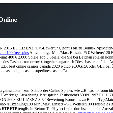
Online
2 VON 2015 EU LIZENZ 4.4/5Bewertung Bonus bis zu Bonus-Typ:Match
ino 100 free spins
Auszahlung:- Min./Max. Einsatz:-/5 € Weitere:120 F
hena) 400 € 2.000 Spiele Top 3 Spiele, die Sie bei Betchan spielen kö
te des Casinos. tomorrow x together sugar rush Diese basiert auf den 
e z.B. best online casinos canada 2020 p club eCOGRA oder GLI, bei Ü
mo casino legit casino superlines casino Ca.
sorganisationen zum Schutz der Casino Spieler, wie z.B. casino room 
 1-7 Werktage Auszahlung Jetzt spielen Testbericht9 VON 1997 EU LI
10 VON 2008 EU LIZENZ 3.7/5Bewertung Bonus bis zu Bonus-Typ:Matc
o Auszahlung:100 Min./Max. Einsatz:-/5 € Weitere:100 Freispiele (Bo
RTP RTP (englisch: Return To Player) ist die durchschnittliche Auszahl