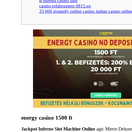
is europa casino safe
casino erfahrungen 0815.eu
33 000 instantly online casino indian casino onlin
energy casino 1500 ft
Jackpot Inferno Slot Machine Online
agic Mirror Deluxe