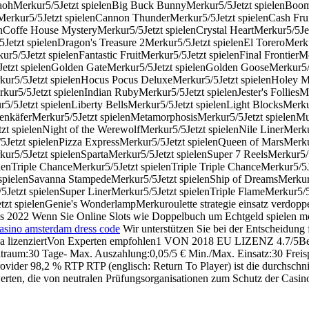
aohMerkur5/5Jetzt spielenBig Buck BunnyMerkur5/5Jetzt spielenBoom
erkur5/5Jetzt spielenCannon ThunderMerkur5/5Jetzt spielenCash Frui
nCoffe House MysteryMerkur5/5Jetzt spielenCrystal HeartMerkur5/5Je
etzt spielenDragon's Treasure 2Merkur5/5Jetzt spielenEl ToreroMerku
r5/5Jetzt spielenFantastic FruitMerkur5/5Jetzt spielenFinal FrontierM
etzt spielenGolden GateMerkur5/5Jetzt spielenGolden GooseMerkur5/5
kur5/5Jetzt spielenHocus Pocus DeluxeMerkur5/5Jetzt spielenHoley 
kur5/5Jetzt spielenIndian RubyMerkur5/5Jetzt spielenJester's FolliesMer
ur5/5Jetzt spielenLiberty BellsMerkur5/5Jetzt spielenLight BlocksMer
nenkäferMerkur5/5Jetzt spielenMetamorphosisMerkur5/5Jetzt spielenM
 spielenNight of the WerewolfMerkur5/5Jetzt spielenNile LinerMerku
/5Jetzt spielenPizza ExpressMerkur5/5Jetzt spielenQueen of MarsMerk
kur5/5Jetzt spielenSpartaMerkur5/5Jetzt spielenSuper 7 ReelsMerkur5/
elenTriple ChanceMerkur5/5Jetzt spielenTriple Triple ChanceMerkur5/5
spielenSavanna StampedeMerkur5/5Jetzt spielenShip of DreamsMerkur5/
Jetzt spielenSuper LinerMerkur5/5Jetzt spielenTriple FlameMerkur5/5J
 spielenGenie's WonderlampMerkuroulette strategie einsatz verdoppeln
2022 Wenn Sie Online Slots wie Doppelbuch um Echtgeld spielen möcht
asino amsterdam dress code
Wir unterstützen Sie bei der Entscheidung 
Europa lizenziertVon Experten empfohlen1 VON 2018 EU LIZENZ 4.7/
aum:30 Tage- Max. Auszahlung:0,05/5 € Min./Max. Einsatz:30 Freispie
rovider 98,2 % RTP RTP (englisch: Return To Player) ist die durchschn
werten, die von neutralen Prüfungsorganisationen zum Schutz der Cas