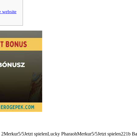
e website
 2Merkur5/5Jetzt spielenLucky PharaohMerkur5/5Jetzt spielen221b Ba