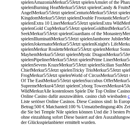
spielenAmazoniaMerkur5/5Jetzt spielenAmulet of the Phar
spielenBurning HeatMerkur5/5Jetzt spielenCandy & FruitsM
AngelMerkur5/5Jetzt spielenCenturioMerkur5/5Jetzt spiele
KingdomMerkur5/5Jetzt spielenDouble FrootasticMerkur5/5J
spielenExtra 10 LinerMerkur5/5Jetzt spielenExtra WildMerku
spielenGold CupMerkur5/5Jetzt spielenGoldbirdMerkur5/5J
SeekMerkur5/5Jetzt spielenGuardians of the MonasteryMer
spielenIlluminatiMerkur5/5Jetzt spielenJamboree JubileeMer
spielenJokernatorMerkur5/5Jetzt spielenKnight's LifeMerk
spielenMerkur RouletteMerkur5/5Jetzt spielenMerkur Son
MayhemMerkur5/5Jetzt spielenMystic DragonMerkur5/5Jetzt
spielenPipelinerMerkur5/5Jetzt spielenPrime LinerMerkur5
spielenSevens KrazeMerkur5/5Jetzt spielenSicilian SunMer
ChiefMerkur5/5Jetzt spielenTricky TrioMerkur5/5Jetzt spi
FrogMerkur5/5Jetzt spielenWorld of CircusMerkur5/5Jetzt 
Of The EastMerkur5/5Jetzt spielenSuccubus OfferMerkur5/5
SupremeMerkur4/5Jetzt spielenCyborg TowersMerkur4/5Jetzt
WildMerkurAlle kostenlosen Spiele Die Top Online Casinos 
Online Casino dafür auszuwählen. casino club wiesbaden
c
Liste seriöser Online Casinos. Diese Casinos sind: In 
Betrag:500 € Matchanteil:100 % Umsatzbedingung:40x Zeitr
die Sie bei Temple Nile spielen können Und die 3 besten P
ohne einzahlung sofort Diese basiert auf den Auszahlungs
der Glücksspielanbieter ermittelt wurden.