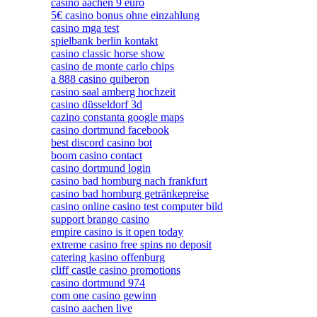
casino aachen 9 euro
5€ casino bonus ohne einzahlung
casino mga test
spielbank berlin kontakt
casino classic horse show
casino de monte carlo chips
a 888 casino quiberon
casino saal amberg hochzeit
casino düsseldorf 3d
cazino constanta google maps
casino dortmund facebook
best discord casino bot
boom casino contact
casino dortmund login
casino bad homburg nach frankfurt
casino bad homburg getränkepreise
casino online casino test computer bild
support brango casino
empire casino is it open today
extreme casino free spins no deposit
catering kasino offenburg
cliff castle casino promotions
casino dortmund 974
com one casino gewinn
casino aachen live