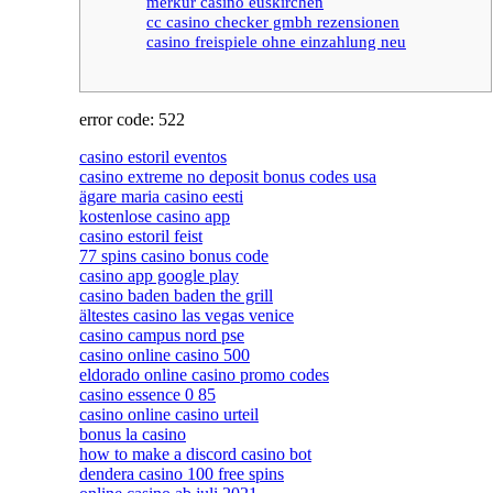
merkur casino euskirchen
cc casino checker gmbh rezensionen
casino freispiele ohne einzahlung neu
error code: 522
casino estoril eventos
casino extreme no deposit bonus codes usa
ägare maria casino eesti
kostenlose casino app
casino estoril feist
77 spins casino bonus code
casino app google play
casino baden baden the grill
ältestes casino las vegas venice
casino campus nord pse
casino online casino 500
eldorado online casino promo codes
casino essence 0 85
casino online casino urteil
bonus la casino
how to make a discord casino bot
dendera casino 100 free spins