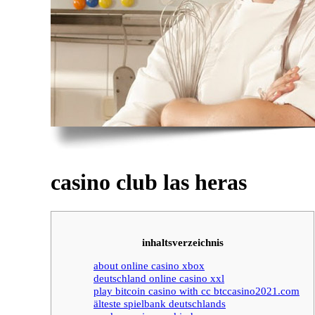
Presse
Kontakt
casino club las heras
inhaltsverzeichnis
about online casino xbox
deutschland online casino xxl
play bitcoin casino with cc btccasino2021.com
älteste spielbank deutschlands