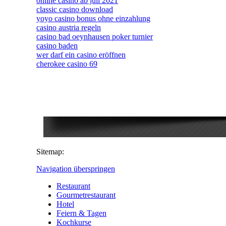
online casino ab juli 2021
classic casino download
yoyo casino bonus ohne einzahlung
casino austria regeln
casino bad oeynhausen poker turnier
casino baden
wer darf ein casino eröffnen
cherokee casino 69
Sitemap:
Navigation überspringen
Restaurant
Gourmetrestaurant
Hotel
Feiern & Tagen
Kochkurse