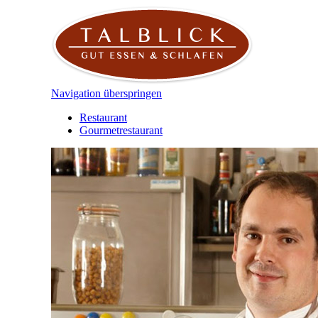
Navigation überspringen
Restaurant
Gourmetrestaurant
Navigation überspringen
Hotel
Feiern & Tagen
Kochkurse
Navigation überspringen
Ganz frisch
Reservierung
Lage & Anfahrt
Naturerlebnis