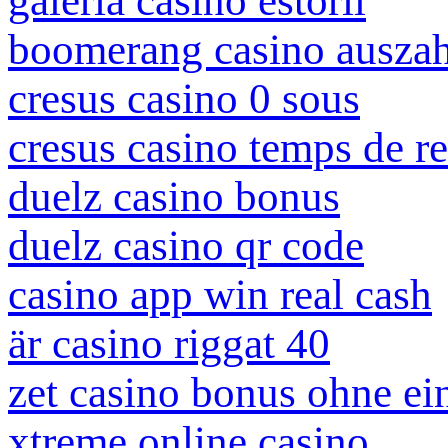
galeria casino estoril
boomerang casino ausza
cresus casino 0 sous
cresus casino temps de re
duelz casino bonus
duelz casino qr code
casino app win real cash
är casino riggat 40
zet casino bonus ohne ei
xtreme online casino