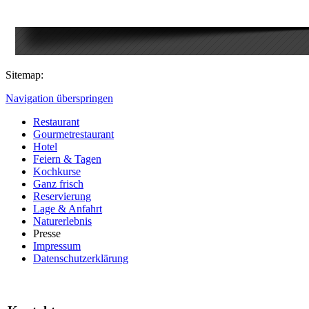
Sitemap:
Navigation überspringen
Restaurant
Gourmetrestaurant
Hotel
Feiern & Tagen
Kochkurse
Ganz frisch
Reservierung
Lage & Anfahrt
Naturerlebnis
Presse
Impressum
Datenschutzerklärung