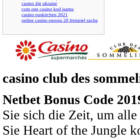
casino älg ukraine
com one casino kod isamu
casino euskirchen 2021
online casino europa 20 freispiel suche
casino club des sommel
Netbet Bonus Code 201
Sie sich die Zeit, um all
Sie Heart of the Jungle k