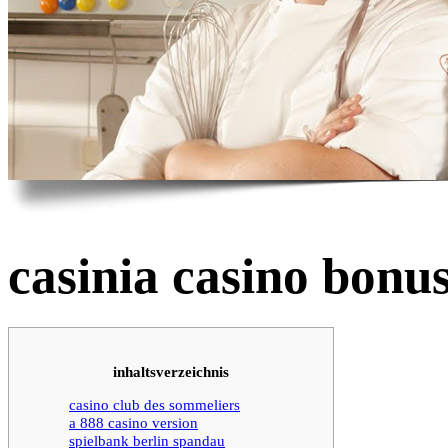
Presse
Kontakt
casinia casino bonu
inhaltsverzeichnis
casino club des sommeliers
a 888 casino version
spielbank berlin spandau