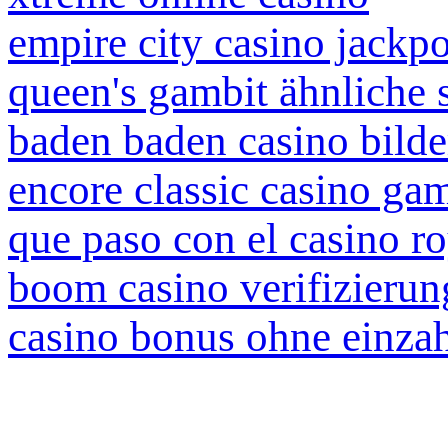
empire city casino jackp
queen's gambit ähnliche 
baden baden casino bilde
encore classic casino ga
que paso con el casino r
boom casino verifizierun
casino bonus ohne einzah