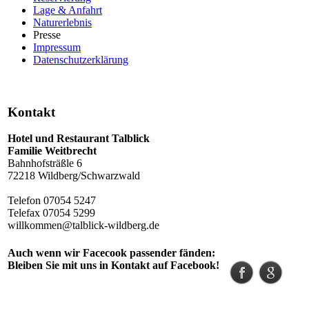
Lage & Anfahrt
Naturerlebnis
Presse
Impressum
Datenschutzerklärung
Kontakt
Hotel und Restaurant Talblick
Familie Weitbrecht
Bahnhofsträßle 6
72218 Wildberg/Schwarzwald
Telefon 07054 5247
Telefax 07054 5299
willkommen@talblick-wildberg.de
Auch wenn wir Facecook passender fänden:
Bleiben Sie mit uns in Kontakt auf Facebook!