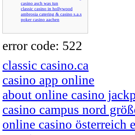
casino asch was tun
classic casino in hollywood
ambrosia catering & casino s.a.s
poker casino aachen
error code: 522
classic casino.ca
casino app online
about online casino jack
casino campus nord größ
online casino österreich 