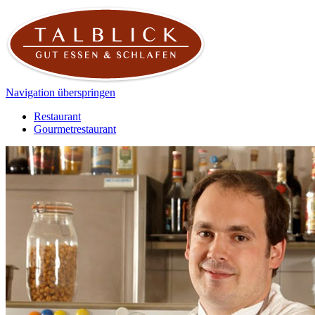
Navigation überspringen
Restaurant
Gourmetrestaurant
Navigation überspringen
Hotel
Feiern & Tagen
Kochkurse
Navigation überspringen
Ganz frisch
Reservierung
Lage & Anfahrt
Naturerlebnis