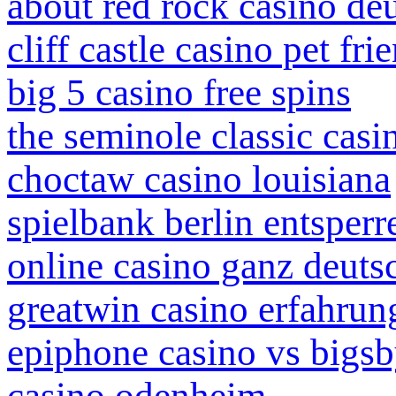
about red rock casino de
cliff castle casino pet fri
big 5 casino free spins
the seminole classic casi
choctaw casino louisiana
spielbank berlin entsperr
online casino ganz deuts
greatwin casino erfahrun
epiphone casino vs bigs
casino odenheim