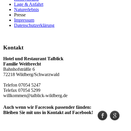
Lage & Anfahrt
Naturerlebnis
Presse
Impressum
Datenschutzerklärung
Kontakt
Hotel und Restaurant Talblick
Familie Weitbrecht
Bahnhofsträßle 6
72218 Wildberg/Schwarzwald
Telefon 07054 5247
Telefax 07054 5299
willkommen@talblick-wildberg.de
Auch wenn wir Facecook passender fänden:
Bleiben Sie mit uns in Kontakt auf Facebook!