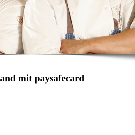
hland mit paysafecard