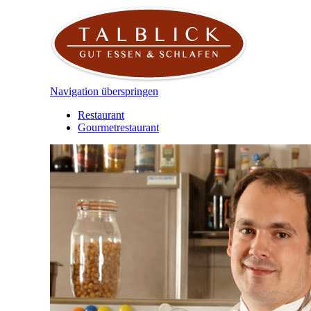
Navigation überspringen
Restaurant
Gourmetrestaurant
Navigation überspringen
Hotel
Feiern & Tagen
Kochkurse
Navigation überspringen
Ganz frisch
Reservierung
Lage & Anfahrt
Naturerlebnis