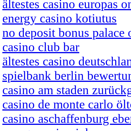
ältestes casino europas o
energy casino kotiutus
no deposit bonus palace 
casino club bar
ältestes casino deutschl
spielbank berlin bewertu
casino am staden zurück
casino de monte carlo öl
casino aschaffenburg ebe