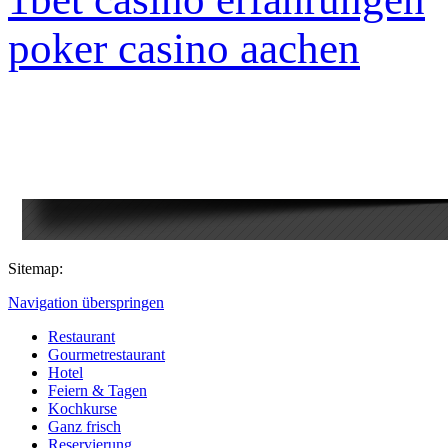
poker casino aachen
Sitemap:
Navigation überspringen
Restaurant
Gourmetrestaurant
Hotel
Feiern & Tagen
Kochkurse
Ganz frisch
Reservierung