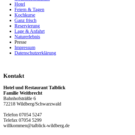
Hotel
Feiern & Tagen
Kochkurse
Ganz frisch
Reservierung
Lage & Anfahrt
Naturerlebnis
Presse
Impressum
Datenschutzerklärung
Kontakt
Hotel und Restaurant Talblick
Familie Weitbrecht
Bahnhofsträßle 6
72218 Wildberg/Schwarzwald
Telefon 07054 5247
Telefax 07054 5299
willkommen@talblick-wildberg.de