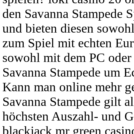
den Savanna Stampede S
und bieten diesen sowoh
zum Spiel mit echten Eur
sowohl mit dem PC oder 
Savanna Stampede um Echt
Kann man online mehr ge
Savanna Stampede gilt al
höchsten Auszahl- und G
blackjack mr green casino