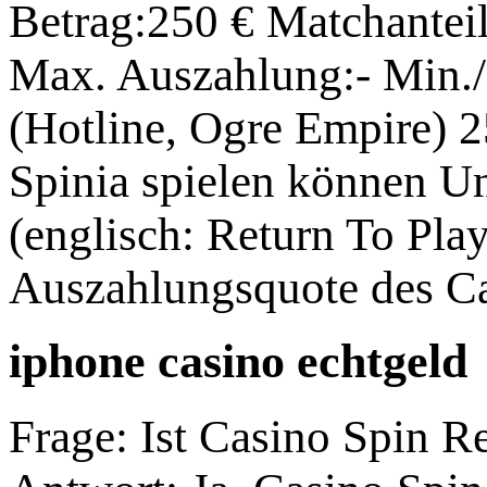
Betrag:250 € Matchante
Max. Auszahlung:- Min./M
(Hotline, Ogre Empire) 25
Spinia spielen können U
(englisch: Return To Play
Auszahlungsquote des Cas
iphone casino echtgeld
Frage: Ist Casino Spin Re