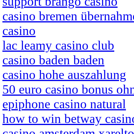
support brango casino
casino bremen übernahm
casino
lac leamy casino club
casino baden baden
casino hohe auszahlung
50 euro casino bonus oh
epiphone casino natural
how to win betway casi
casino amsterdam xarelt