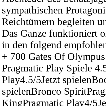
sympathischen Protagoni
Reichtümern begleiten un
Das Ganze funktioniert o
in den folgend empfohle
+ 700 Gates Of Olympus 
Pragmatic Play Spiele 4.
Play4.5/5Jetzt spielenBo
spielenBronco SpiritPrag
KingPragmatic Play4/5Je