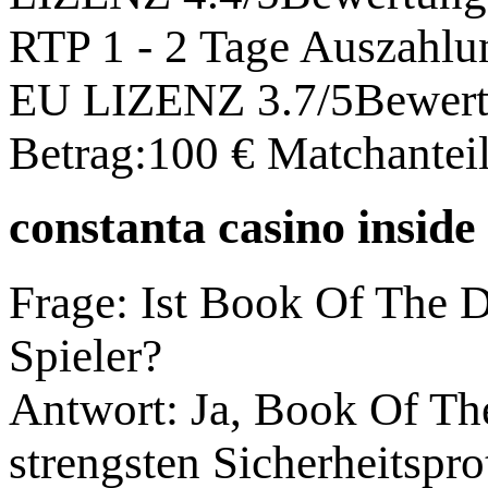
RTP 1 - 2 Tage Auszahlu
EU LIZENZ 3.7/5Bewert
Betrag:100 € Matchantei
constanta casino inside
Frage: Ist Book Of The D
Spieler?
Antwort: Ja, Book Of Th
strengsten Sicherheitspro