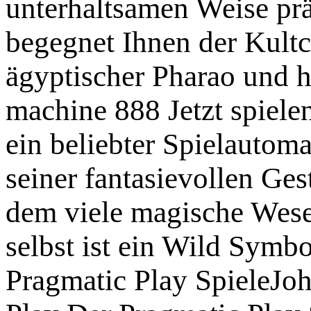
unterhaltsamen Weise prä
begegnet Ihnen der Kultc
ägyptischer Pharao und häl
machine 888 Jetzt spiele
ein beliebter Spielautom
seiner fantasievollen Ges
dem viele magische Wesen
selbst ist ein Wild Symb
Pragmatic Play SpieleJo