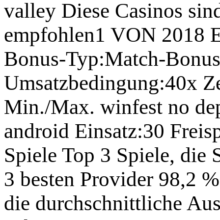
valley Diese Casinos sin
empfohlen1 VON 2018 E
Bonus-Typ:Match-Bonus 
Umsatzbedingung:40x Ze
Min./Max. winfest no dep
android Einsatz:30 Freis
Spiele Top 3 Spiele, die
3 besten Provider 98,2 %
die durchschnittliche Au