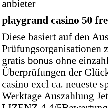
anbieter
playgrand casino 50 fre
Diese basiert auf den Au
Prüfungsorganisationen z
gratis bonus ohne einza
Überprüfungen der Glücks
casino excl ca. neueste 
Werktage Auszahlung Jet
LIZENZ 4.4/5Bewertung