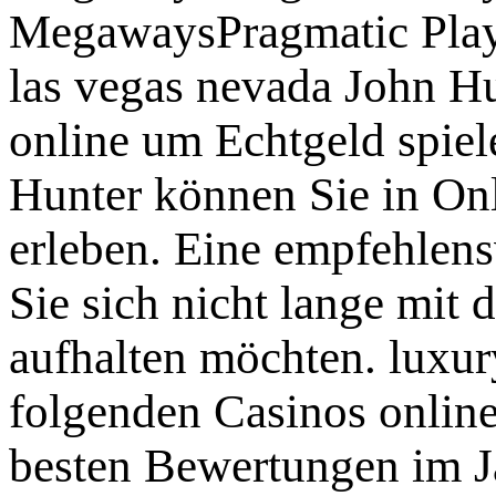
MegawaysPragmatic PlayA
las vegas nevada John H
online um Echtgeld spie
Hunter können Sie in Onl
erleben. Eine empfehlens
Sie sich nicht lange mit
aufhalten möchten. luxur
folgenden Casinos online
besten Bewertungen im J