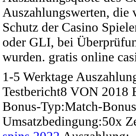
Auszahlungswerten, die 
Schutz der Casino Spiele
oder GLI, bei Überprüfun
wurden. gratis online ca
1-5 Werktage Auszahlung
Testbericht8 VON 2018 
Bonus-Typ:Match-Bonus 
Umsatzbedingung:50x Z