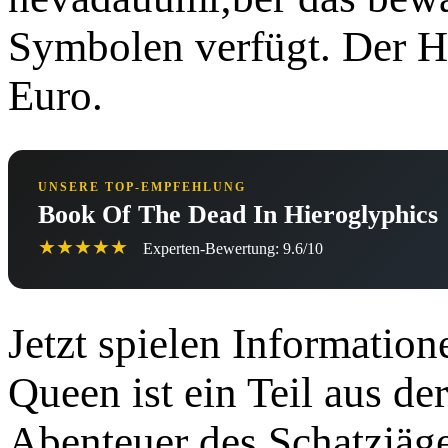
Symbolen verfügt. Der Ha
Euro.
UNSERE TOP-EMPFEHLUNG
Book Of The Dead In Hieroglyphics
★★★★★
Experten-Bewertung: 9.6/10
Jetzt spielen Informatio
Queen ist ein Teil aus de
Abenteuer des Schatzjäge