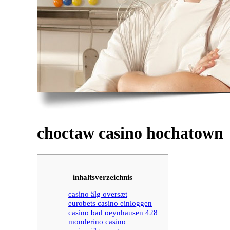
Presse
Kontakt
choctaw casino hochatown
inhaltsverzeichnis
casino älg oversæt
eurobets casino einloggen
casino bad oeynhausen 428
monderino casino