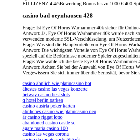
EU LIZENZ 4.4/5Bewertung Bonus bis zu 1000 € 400 Spie
casino bad oeynhausen 428
Frage: Ist Eye Of Horus Warhammer 40k sicher für Online-
Antwort: Ja, Eye Of Horus Warhammer 40k wurde nach stren
verwenden moderne SSL-Verschlüsselung, um Nutzerdaten 
Frage: Was sind die Hauptvorteile von Eye Of Horus War
Antwort: Die wichtigsten Vorteile von Eye Of Horus Warha
speziell auf die Bedürfnisse moderner Spieler zugeschnitten
Frage: Wie wähle ich die beste Eye Of Horus Warhammer 4
Antwort: Achten Sie bei der Auswahl von Eye Of Horus War
Vergewissern Sie sich immer über die Seriosität, bevor Sie si
casino ähnlich wie platincasino hot
ältestes casino las vegas konzerte
betway casino best slots
q hotel berlin parken
casino austria poker karten
ähnliches casino wie platincasino neu
är casino riggat lotto
abandoned casino castle sc
ägare maria casino 100
casino las vegas corona
casino de monte carlo öltözék