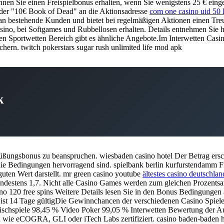
n Sie einen Freispielbonus erhalten, wenn Sie wenigstens 25 € einge
der "10€ Book of Dead" an die Aktionsadresse
com one casino uid 50 
h an bestehende Kunden und bietet bei regelmäßigen Aktionen einen Tre
sino, bei Softgames und Rubbellosen erhalten. Details entnehmen Sie h
n Sportwetten Bereich gibt es ähnliche Angebote.Im Interwetten Casi
ern. twitch pokerstars sugar rush unlimited life mod apk
k
rüßungsbonus zu beanspruchen. wiesbaden casino hotel Der Betrag ers
ass die Bedingungen hervorragend sind. spielbank berlin kurfurstendamm 
uten Wert darstellt. mr green casino youtube
ältestes casino deutschlan
mindestens 1,7. Nicht alle Casino Games werden zum gleichen Prozentsa
sino 120 free spins Weitere Details lesen Sie in den Bonus Bedingunge
ist 14 Tage gültigDie Gewinnchancen der verschiedenen Casino Spie
ischspiele 98,45 % Video Poker 99,05 % Interwetten Bewertung der 
nen wie eCOGRA, GLI oder iTech Labs zertifiziert. casino baden-bad