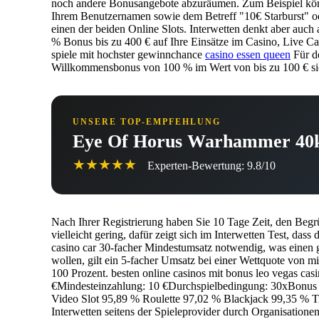
noch andere Bonusangebote abzuräumen. Zum Beispiel könne
Ihrem Benutzernamen sowie dem Betreff "10€ Starburst" o
einen der beiden Online Slots. Interwetten denkt aber auc
% Bonus bis zu 400 € auf Ihre Einsätze im Casino, Live Ca
spiele mit hochster gewinnchance
casino essen queen
Für de
Willkommensbonus von 100 % im Wert von bis zu 100 € sich
UNSERE TOP-EMPFEHLUNG
Eye Of Horus Warhammer 40
★★★★★
Experten-Bewertung: 9.8/10
Nach Ihrer Registrierung haben Sie 10 Tage Zeit, den Beg
vielleicht gering, dafür zeigt sich im Interwetten Test, d
casino car 30-facher Mindestumsatz notwendig, was einen g
wollen, gilt ein 5-facher Umsatz bei einer Wettquote von 
100 Prozent. besten online casinos mit bonus leo vegas ca
€Mindesteinzahlung: 10 €Durchspielbedingung: 30xBonus 
Video Slot 95,89 % Roulette 97,02 % Blackjack 99,35 % T
Interwetten seitens der Spieleprovider durch Organisatio