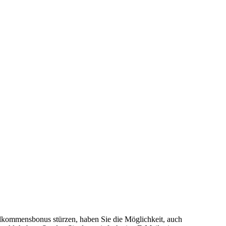
llkommensbonus stürzen, haben Sie die Möglichkeit, auch