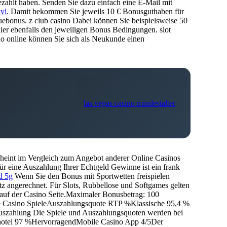
zahlt haben. Senden Sie dazu einfach eine E-Mail mit
lvl
. Damit bekommen Sie jeweils 10 € Bonusguthaben für
uebonus. z club casino Dabei können Sie beispielsweise 50
ier ebenfalls den jeweiligen Bonus Bedingungen. slot
no online können Sie sich als Neukunde einen
las vegas casino mindestalter
cheint im Vergleich zum Angebot anderer Online Casinos
Für eine Auszahlung Ihrer Echtgeld Gewinne ist ein frank
d 5g
Wenn Sie den Bonus mit Sportwetten freispielen
tz angerechnet. Für Slots, Rubbellose und Softgames gelten
n auf der Casino Seite.Maximaler Bonusbetrag: 100
le Casino SpieleAuszahlungsquote RTP %Klassische 95,4 %
Auszahlung Die Spiele und Auszahlungsquoten werden bei
en hotel 97 %HervorragendMobile Casino App 4/5Der