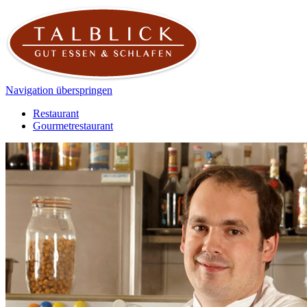
Navigation überspringen
Restaurant
Gourmetrestaurant
Navigation überspringen
Hotel
Feiern & Tagen
Kochkurse
Navigation überspringen
Ganz frisch
Reservierung
Lage & Anfahrt
Naturerlebnis