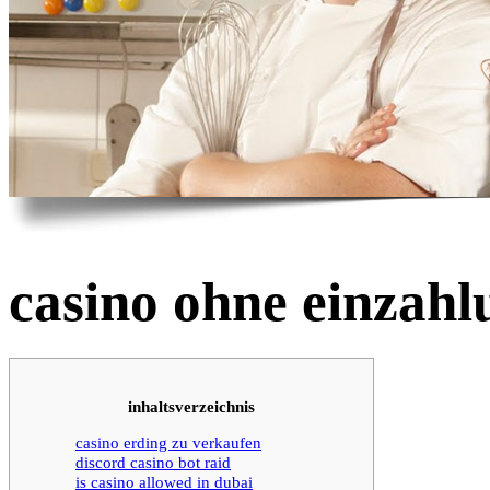
Presse
Kontakt
casino ohne einzahlu
inhaltsverzeichnis
casino erding zu verkaufen
discord casino bot raid
is casino allowed in dubai