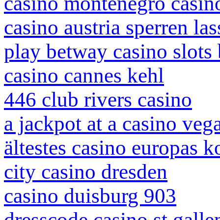
casino montenegro casin
casino austria sperren la
play betway casino slots
casino cannes kehl
446 club rivers casino
a jackpot at a casino veg
ältestes casino europas k
city casino dresden
casino duisburg 903
dresscode casino st.galle