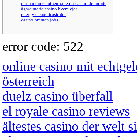
permanence authentique du casino de monte
ägare maria casino hvem ejer
energy casino trustpilot
casino bremen jobs
error code: 522
online casino mit echtge
österreich
duelz casino überfall
el royale casino reviews
ältestes casino der welt s