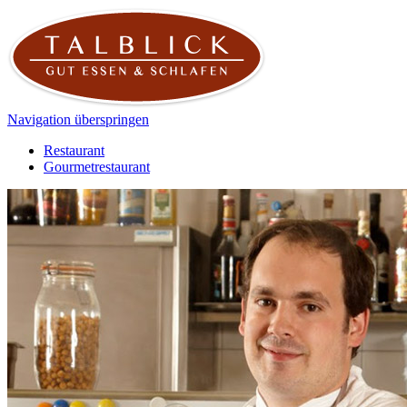
Navigation überspringen
Restaurant
Gourmetrestaurant
Navigation überspringen
Hotel
Feiern & Tagen
Kochkurse
Navigation überspringen
Ganz frisch
Reservierung
Lage & Anfahrt
Naturerlebnis