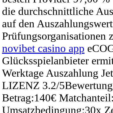
die durchschnittliche Au
auf den Auszahlungswerte
Prüfungsorganisationen z
novibet casino app
eCOGR
Glücksspielanbieter ermi
Werktage Auszahlung Jet
LIZENZ 3.2/5Bewertung
Betrag:140€ Matchanteil
Umsatzbedingung:30x Ze