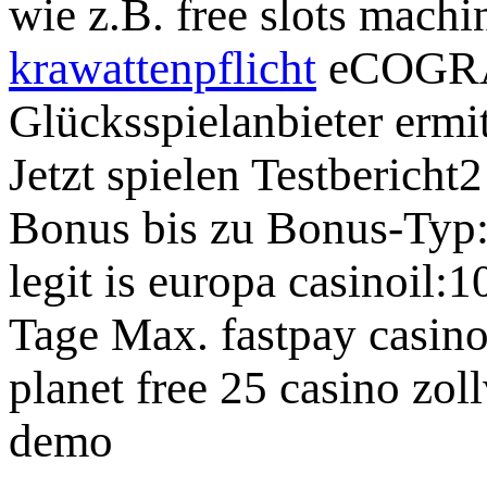
wie z.B. free slots machi
krawattenpflicht
eCOGRA 
Glücksspielanbieter ermi
Jetzt spielen Testberi
Bonus bis zu Bonus-Typ
legit is europa casinoi
Tage Max. fastpay casin
planet free 25 casino zol
demo