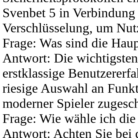
Svenbet 5 in Verbindung
Verschlüsselung, um Nut
Frage: Was sind die Haup
Antwort: Die wichtigsten
erstklassige Benutzererf
riesige Auswahl an Funkti
moderner Spieler zugesch
Frage: Wie wähle ich die
Antwort: Achten Sie bei 