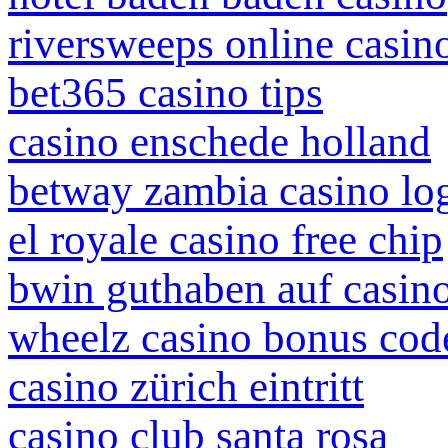
riversweeps online casin
bet365 casino tips
casino enschede holland
betway zambia casino lo
el royale casino free chip
bwin guthaben auf casin
wheelz casino bonus cod
casino zürich eintritt
casino club santa rosa