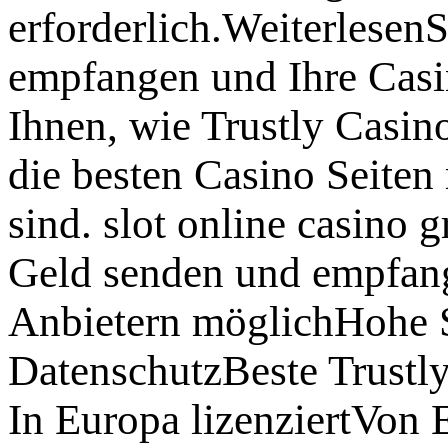
erforderlich.Weiterlesen
empfangen und Ihre Casi
Ihnen, wie Trustly Casin
die besten Casino Seiten
sind. slot online casino g
Geld senden und empfang
Anbietern möglichHohe S
DatenschutzBeste Trustl
In Europa lizenziertVo