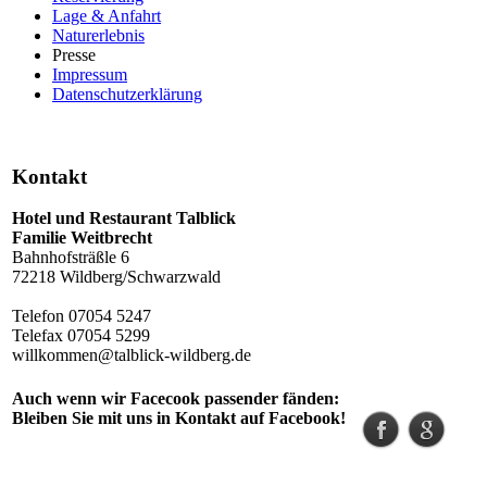
Lage & Anfahrt
Naturerlebnis
Presse
Impressum
Datenschutzerklärung
Kontakt
Hotel und Restaurant Talblick
Familie Weitbrecht
Bahnhofsträßle 6
72218 Wildberg/Schwarzwald
Telefon 07054 5247
Telefax 07054 5299
willkommen@talblick-wildberg.de
Auch wenn wir Facecook passender fänden:
Bleiben Sie mit uns in Kontakt auf Facebook!