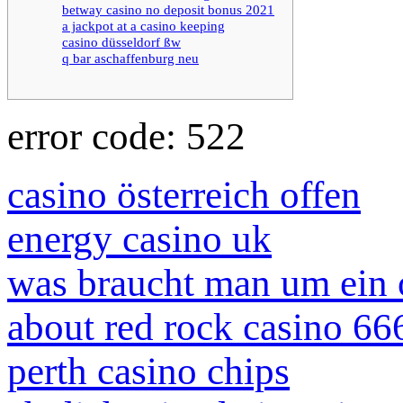
betway casino no deposit bonus 2021
a jackpot at a casino keeping
casino düsseldorf ßw
q bar aschaffenburg neu
error code: 522
casino österreich offen
energy casino uk
was braucht man um ein o
about red rock casino 66
perth casino chips