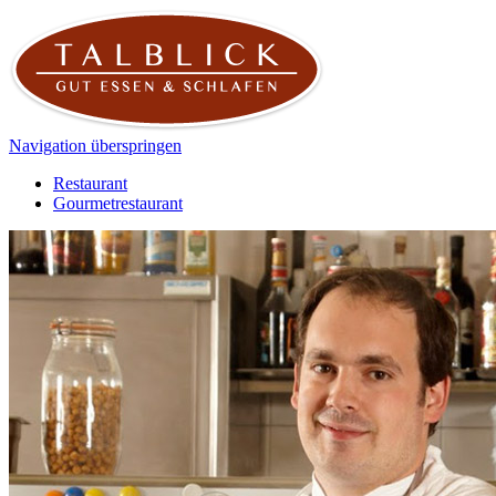
Navigation überspringen
Restaurant
Gourmetrestaurant
Navigation überspringen
Hotel
Feiern & Tagen
Kochkurse
Navigation überspringen
Ganz frisch
Reservierung
Lage & Anfahrt
Naturerlebnis