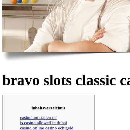
Presse
Kontakt
bravo slots classic c
inhaltsverzeichnis
casino am staden de
is casino allowed in dubai
casino online casino echtgeld