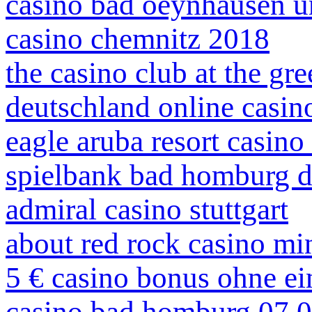
casino bad oeynhausen 
casino chemnitz 2018
the casino club at the gre
deutschland online casino
eagle aruba resort casino 
spielbank bad homburg d
admiral casino stuttgart
about red rock casino m
5 € casino bonus ohne e
casino bad homburg 07.