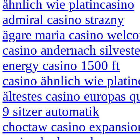
ähnlich wie platincasino
admiral casino strazny
ägare maria casino welc
casino andernach silveste
energy casino 1500 ft
casino ähnlich wie plat
ältestes casino europas q
9 sitzer automatik
choctaw casino expansio