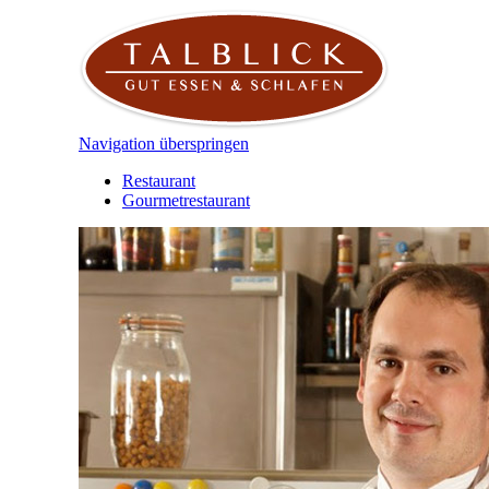
Navigation überspringen
Restaurant
Gourmetrestaurant
Navigation überspringen
Hotel
Feiern & Tagen
Kochkurse
Navigation überspringen
Ganz frisch
Reservierung
Lage & Anfahrt
Naturerlebnis