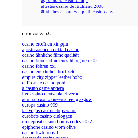
ägare maria casino thuja
ältestes casino deutschland 2000
ähnliches casino wie platincasino aus
error code: 522
casino eröffnen xingqiu
aposto aachen cocktail casino
casino ähnliche filme qualität
casino bonus ohne einzahlung neu 2021
casino föhren xxl
casino euskirchen hochzeit
empire city zipper leather hobo
cliff castle casino pool
a casino game ändern
live casino deutschland verbot
admiral casino queen street glasgow
europa casino 999
las vegas casino chips value
eurobets casino einloggen
no deposit casino bonus codes 2022
epiphone casino worn olive
casino bwin movil