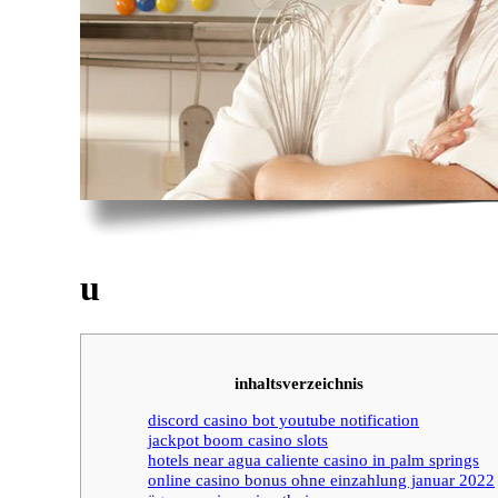
Presse
Kontakt
u
inhaltsverzeichnis
discord casino bot youtube notification
jackpot boom casino slots
hotels near agua caliente casino in palm springs
online casino bonus ohne einzahlung januar 2022