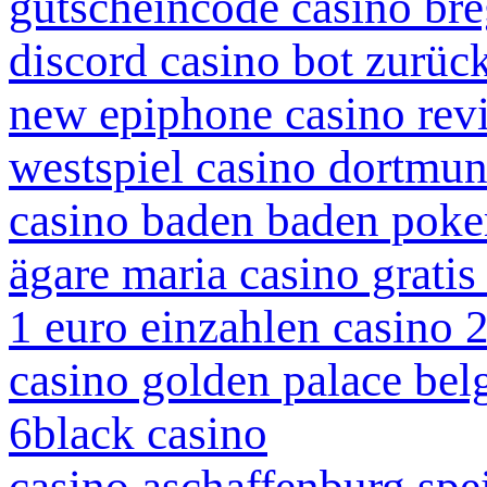
gutscheincode casino br
discord casino bot zurüc
new epiphone casino rev
westspiel casino dortmu
casino baden baden poker
ägare maria casino gratis
1 euro einzahlen casino 
casino golden palace bel
6black casino
casino aschaffenburg spe