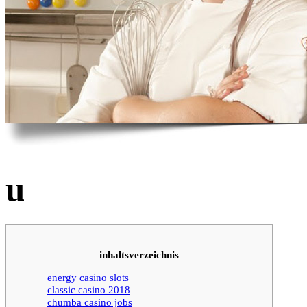
Presse
Kontakt
u
inhaltsverzeichnis
energy casino slots
classic casino 2018
chumba casino jobs