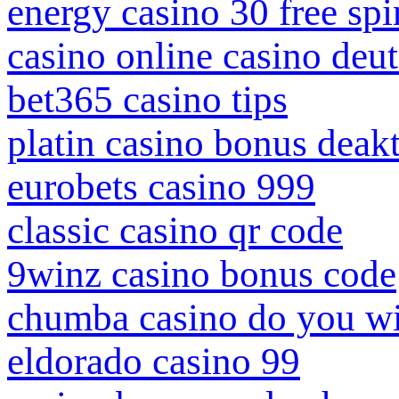
energy casino 30 free spi
casino online casino deut
bet365 casino tips
platin casino bonus deakt
eurobets casino 999
classic casino qr code
9winz casino bonus code
chumba casino do you w
eldorado casino 99