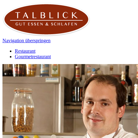
Navigation überspringen
Restaurant
Gourmetrestaurant
Navigation überspringen
Hotel
Feiern & Tagen
Kochkurse
Navigation überspringen
Ganz frisch
Reservierung
Lage & Anfahrt
Naturerlebnis