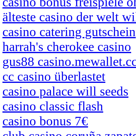
casino bonus freispiele 
älteste casino der welt w
casino catering gutschein
harrah's cherokee casino
gus88 casino.mewallet.c
cc casino überlastet
casino palace will seeds
casino classic flash
casino bonus 7€
club casino coruña zapate