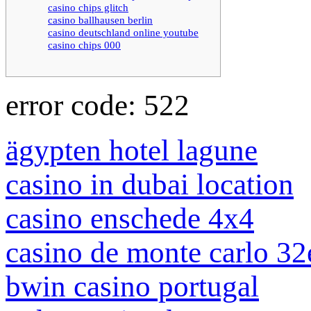
casino chips glitch
casino ballhausen berlin
casino deutschland online youtube
casino chips 000
error code: 522
ägypten hotel lagune
casino in dubai location
casino enschede 4x4
casino de monte carlo 32
bwin casino portugal