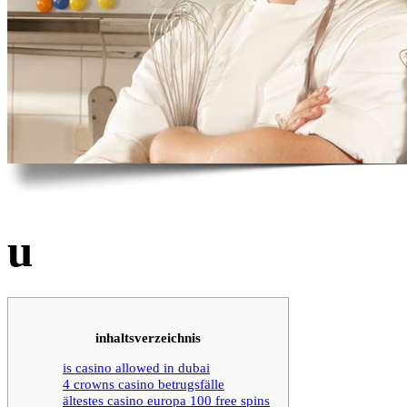
Presse
Kontakt
u
inhaltsverzeichnis
is casino allowed in dubai
4 crowns casino betrugsfälle
ältestes casino europa 100 free spins