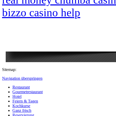
bizzo casino help
Sitemap:
Navigation überspringen
Restaurant
Gourmetrestaurant
Hotel
Feiern & Tagen
Kochkurse
Ganz frisch
Reservierung