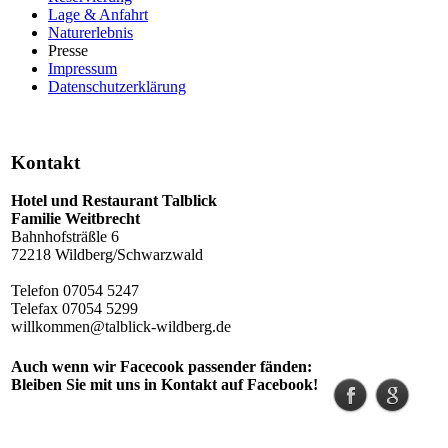
Lage & Anfahrt
Naturerlebnis
Presse
Impressum
Datenschutzerklärung
Kontakt
Hotel und Restaurant Talblick
Familie Weitbrecht
Bahnhofsträßle 6
72218 Wildberg/Schwarzwald
Telefon 07054 5247
Telefax 07054 5299
willkommen@talblick-wildberg.de
Auch wenn wir Facecook passender fänden:
Bleiben Sie mit uns in Kontakt auf Facebook!