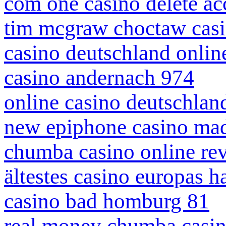
com one casino delete ac
tim mcgraw choctaw cas
casino deutschland onlin
casino andernach 974
online casino deutschlan
new epiphone casino mad
chumba casino online re
ältestes casino europas 
casino bad homburg 81
real money chumba casi