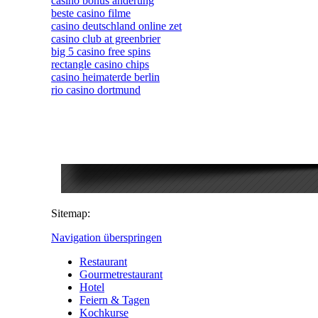
casino bonus änderung
beste casino filme
casino deutschland online zet
casino club at greenbrier
big 5 casino free spins
rectangle casino chips
casino heimaterde berlin
rio casino dortmund
Sitemap:
Navigation überspringen
Restaurant
Gourmetrestaurant
Hotel
Feiern & Tagen
Kochkurse