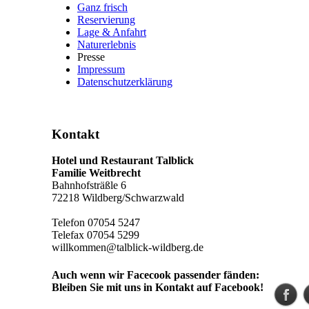
Ganz frisch
Reservierung
Lage & Anfahrt
Naturerlebnis
Presse
Impressum
Datenschutzerklärung
Kontakt
Hotel und Restaurant Talblick
Familie Weitbrecht
Bahnhofsträßle 6
72218 Wildberg/Schwarzwald
Telefon 07054 5247
Telefax 07054 5299
willkommen@talblick-wildberg.de
Auch wenn wir Facecook passender fänden:
Bleiben Sie mit uns in Kontakt auf Facebook!