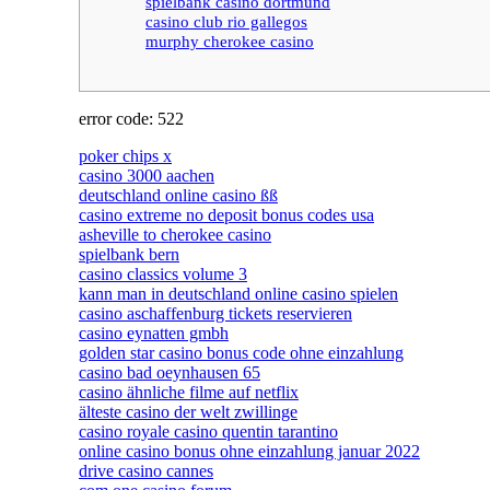
spielbank casino dortmund
casino club rio gallegos
murphy cherokee casino
error code: 522
poker chips x
casino 3000 aachen
deutschland online casino ßß
casino extreme no deposit bonus codes usa
asheville to cherokee casino
spielbank bern
casino classics volume 3
kann man in deutschland online casino spielen
casino aschaffenburg tickets reservieren
casino eynatten gmbh
golden star casino bonus code ohne einzahlung
casino bad oeynhausen 65
casino ähnliche filme auf netflix
älteste casino der welt zwillinge
casino royale casino quentin tarantino
online casino bonus ohne einzahlung januar 2022
drive casino cannes